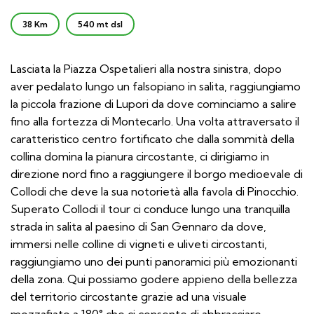
38 Km
540 mt dsl
Lasciata la Piazza Ospetalieri alla nostra sinistra, dopo
aver pedalato lungo un falsopiano in salita, raggiungiamo
la piccola frazione di Lupori da dove cominciamo a salire
fino alla fortezza di Montecarlo. Una volta attraversato il
caratteristico centro fortificato che dalla sommità della
collina domina la pianura circostante, ci dirigiamo in
direzione nord fino a raggiungere il borgo medioevale di
Collodi che deve la sua notorietà alla favola di Pinocchio.
Superato Collodi il tour ci conduce lungo una tranquilla
strada in salita al paesino di San Gennaro da dove,
immersi nelle colline di vigneti e uliveti circostanti,
raggiungiamo uno dei punti panoramici più emozionanti
della zona. Qui possiamo godere appieno della bellezza
del territorio circostante grazie ad una visuale
mozzafiato a 180° che ci consente di abbracciare