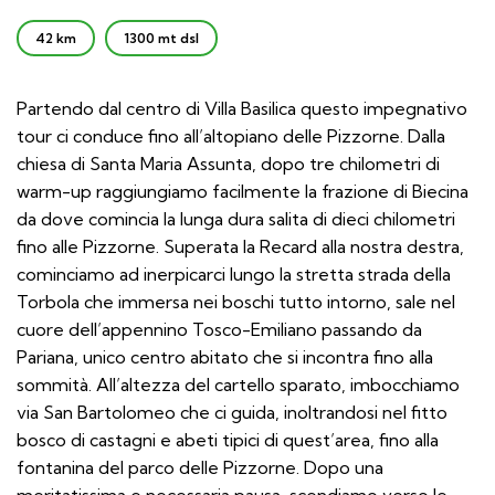
42 km
1300 mt dsl
Partendo dal centro di Villa Basilica questo impegnativo
tour ci conduce fino all’altopiano delle Pizzorne. Dalla
chiesa di Santa Maria Assunta, dopo tre chilometri di
warm-up raggiungiamo facilmente la frazione di Biecina
da dove comincia la lunga dura salita di dieci chilometri
fino alle Pizzorne. Superata la Recard alla nostra destra,
cominciamo ad inerpicarci lungo la stretta strada della
Torbola che immersa nei boschi tutto intorno, sale nel
cuore dell’appennino Tosco-Emiliano passando da
Pariana, unico centro abitato che si incontra fino alla
sommità. All’altezza del cartello sparato, imbocchiamo
via San Bartolomeo che ci guida, inoltrandosi nel fitto
bosco di castagni e abeti tipici di quest’area, fino alla
fontanina del parco delle Pizzorne. Dopo una
meritatissima e necessaria pausa, scendiamo verso le