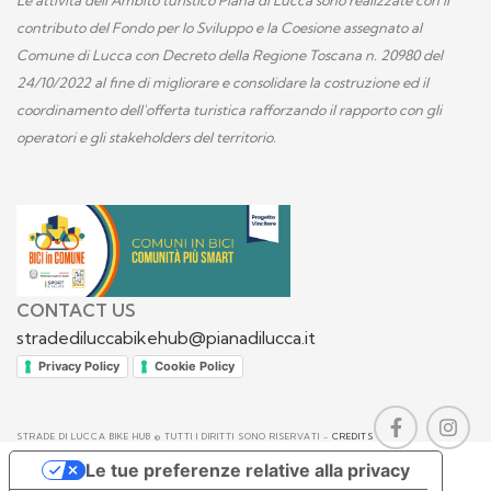
Le attività dell'Ambito turistico Piana di Lucca sono realizzate con il
contributo del Fondo per lo Sviluppo e la Coesione assegnato al
Comune di Lucca con Decreto della Regione Toscana n. 20980 del
24/10/2022 al fine di migliorare e consolidare la costruzione ed il
coordinamento dell'offerta turistica rafforzando il rapporto con gli
operatori e gli stakeholders del territorio.
CONTACT US
stradediluccabikehub@pianadilucca.it
Privacy Policy
Cookie Policy
STRADE DI LUCCA BIKE HUB © TUTTI I DIRITTI SONO RISERVATI -
CREDITS
Le tue preferenze relative alla privacy