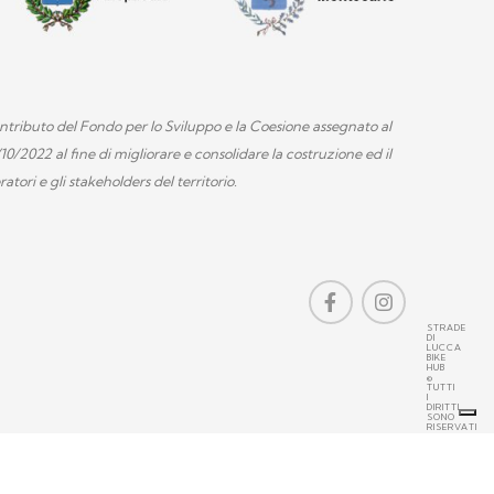
contributo del Fondo per lo Sviluppo e la Coesione assegnato al
2022 al fine di migliorare e consolidare la costruzione ed il
tori e gli stakeholders del territorio.
STRADE
DI
LUCCA
BIKE
HUB
©
TUTTI
I
DIRITTI
SONO
RISERVATI
-
CREDITS
cy