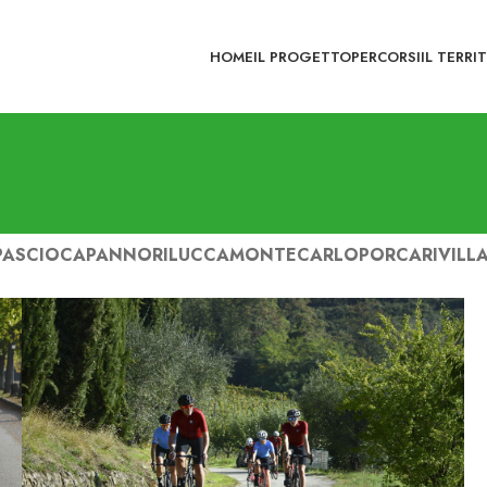
HOME
IL PROGETTO
PERCORSI
IL TERRI
PASCIO
CAPANNORI
LUCCA
MONTECARLO
PORCARI
VILLA